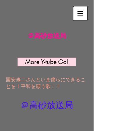
＠高砂放送局
More Y-tube Go!
国安修二さんといま僕らにできるこ
とを！平和を願う歌！！
＠高砂放送局