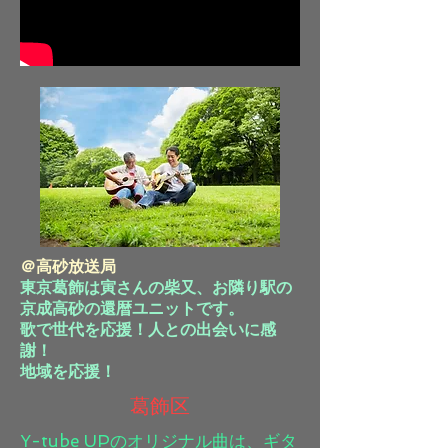
＠高砂放送局
東京葛飾は寅さんの柴又、お隣り駅の
京成高砂の還暦ユニットです。
歌で世代を応援！人との出会いに感
謝！
地域を応援！
​葛飾区
Y-tube UPのオリジナル曲は、ギタ