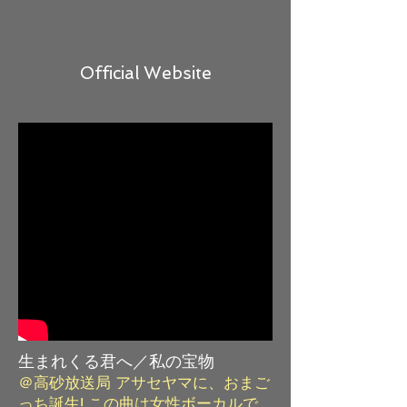
Official Website
​生まれくる君へ／私の宝物
​＠高砂放送局 アサセヤマに、おまご
っち誕生! この曲は女性ボーカルで